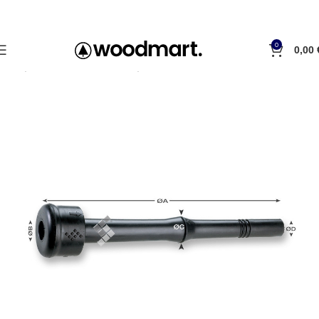
0
0,00
Inicio
Pezoneras de ordeño
SAC Christensen